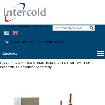
Είσοδος πελατών
Wish List
Καλάθι αγορών:
0
προϊόντα -
0,00 €
Επιλογές
Προϊόντα
››
ΨΥΚΤΙΚΑ ΜΗΧΑΝΗΜΑΤΑ
››
CENTRAL SYSTEMS
››
Economic + Condenser Seperately