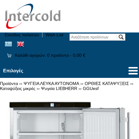
Είσοδος πελατών
Wish List
Καλάθι αγορών:
0
προϊόντα -
0,00 €
Επιλογές
Προϊόντα
››
ΨΥΓΕΙΑ ΛΕΥΚΑ ΑΥΤΟΝΟΜΑ
››
ΟΡΘΙΕΣ ΚΑΤΑΨΥΞΕΙΣ
››
Καταψύξεις μικρές
››
Ψυγεία LIEBHERR
››
GGUesf