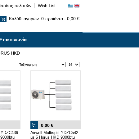
ίσοδος πελατών
Wish List
Καλάθι αγορών:
0
προϊόντα -
0,00 €
Επικοινωνία
ORUS HKD
0,00 €
it YDZC436
Airwell Multisplit YDZC542
 9000btu
με 5 Horus HKD 9000btu