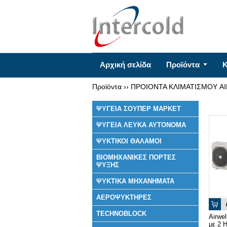
Αρχική σελίδα
Προϊόντα
Κ
Προϊόντα
››
ΠΡΟΙΟΝΤΑ ΚΛΙΜΑΤΙΣΜΟΥ A
ΨΥΓΕΙΑ ΣΟΥΠΕΡ ΜΑΡΚΕΤ
ΨΥΓΕΙΑ ΛΕΥΚΑ ΑΥΤΟΝΟΜΑ
ΨΥΚΤΙΚΟΙ ΘΑΛΑΜΟΙ
ΒΙΟΜΗΧΑΝΙΚΕΣ ΠΟΡΤΕΣ
ΨΥΞΗΣ
ΨΥΚΤΙΚΑ ΜΗΧΑΝΗΜΑΤΑ
ΑΕΡΟΨΥΚΤΗΡΕΣ
TECHNOBLOCK
Airwel
με 2 