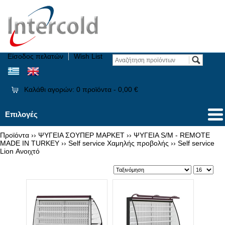
Είσοδος πελατών
Wish List
Καλάθι αγορών:
0
προϊόντα -
0,00 €
Επιλογές
Προϊόντα
››
ΨΥΓΕΙΑ ΣΟΥΠΕΡ ΜΑΡΚΕΤ
››
ΨΥΓΕΙΑ S/M - REMOTE
MADE IN TURKEY
››
Self service Χαμηλής προβολής
››
Self service
Lion Ανοιχτό