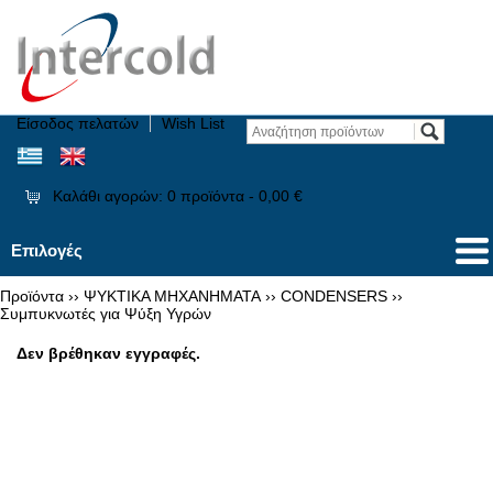
Είσοδος πελατών
Wish List
Καλάθι αγορών:
0
προϊόντα -
0,00 €
Επιλογές
Προϊόντα
››
ΨΥΚΤΙΚΑ ΜΗΧΑΝΗΜΑΤΑ
››
CONDENSERS
››
Συμπυκνωτές για Ψύξη Υγρών
Δεν βρέθηκαν εγγραφές.